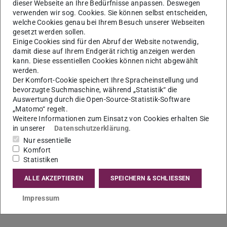
dieser Webseite an Ihre Bedürfnisse anpassen. Deswegen
verwenden wir sog. Cookies. Sie können selbst entscheiden,
Informieren Sie sich über die vielfältigen
welche Cookies genau bei Ihrem Besuch unserer Webseiten
Möglichkeiten eines Auslandsaufenthaltes im
gesetzt werden sollen.
Rahmen Ihres Studiums an der TU Darmstadt.
Einige Cookies sind für den Abruf der Website notwendig,
damit diese auf Ihrem Endgerät richtig anzeigen werden
Anmeldung für alle ZOOM-Sessions unter:
kann. Diese essentiellen Cookies können nicht abgewählt
werden.
international@zv.tu-…
Der Komfort-Cookie speichert Ihre Spracheinstellung und
Wir senden Ihnen den ZOOM-Link zu.
bevorzugte Suchmaschine, während „Statistik“ die
Auswertung durch die Open-Source-Statistik-Software
Weitere Informationen
„Matomo“ regelt.
Weitere Informationen zum Einsatz von Cookies erhalten Sie
in unserer
Datenschutzerklärung
.
Nur essentielle
Komfort
KONTAKT
Statistiken
ALLE AKZEPTIEREN
SPEICHERN & SCHLIESSEN
Impressum