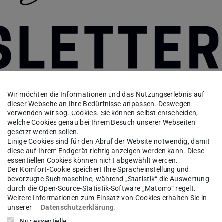
Wir möchten die Informationen und das Nutzungserlebnis auf
dieser Webseite an Ihre Bedürfnisse anpassen. Deswegen
verwenden wir sog. Cookies. Sie können selbst entscheiden,
welche Cookies genau bei Ihrem Besuch unserer Webseiten
gesetzt werden sollen.
Einige Cookies sind für den Abruf der Website notwendig, damit
diese auf Ihrem Endgerät richtig anzeigen werden kann. Diese
essentiellen Cookies können nicht abgewählt werden.
Der Komfort-Cookie speichert Ihre Spracheinstellung und
bevorzugte Suchmaschine, während „Statistik“ die Auswertung
eschichtsdidaktik
ist erschienen – damit feiert
durch die Open-Source-Statistik-Software „Matomo“ regelt.
Weitere Informationen zum Einsatz von Cookies erhalten Sie in
e Temperaturen steigen, das Semester und
unserer
Datenschutzerklärung
.
nappen Sie sich ein kühles Getränk, lehnen Sie
Nur essentielle