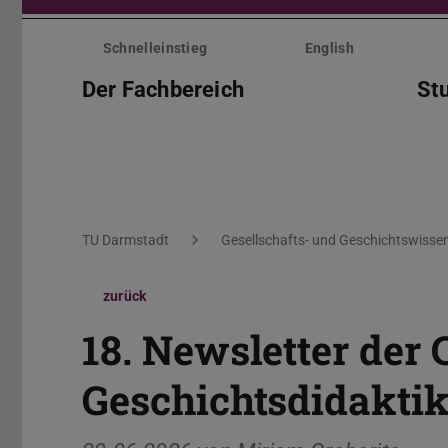
Menü
überspringen
Schnelleinstieg
English
Der Fachbereich
St
Sie befinden sich hier:
TU Darmstadt
Gesellschafts- und Geschichtswisse
zurück
18. Newsletter der 
Geschichtsdidakti