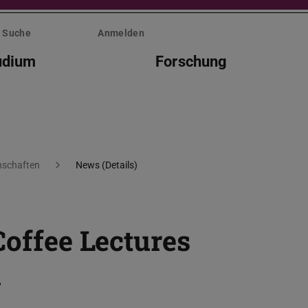
Suche
Anmelden
udium
Forschung
nschaften
News (Details)
Coffee Lectures
k