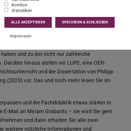
Impulse, Ideen und Perspektiven aus der Welt der
Komfort
Statistiken
ALLE AKZEPTIEREN
SPEICHERN & SCHLIESSEN
er Geschichtsdidaktikerin Prof. Dr. Christina
knappe Stellungnahme der Konferenz für
Impressum
). Außerdem berichten wir von der 35. Coffee
 haben und zu der nicht nur zahlreiche
 Darüber hinaus stellen wir LUPE, eine OER-
ichtsunterricht und die Dissertation von Philipp
ung (2023) vor. Das und noch mehr lesen Sie im
erpassen und die Fachdidaktik etwas stärker in
 E-Mail an Miriam Grabarits – sie wird Sie gern
aufnehmen und dann erhalten Sie alle zwei
 weitere nützliche Informationen und