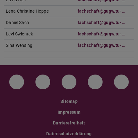
Lena Christine Hoppe
fachschaft@gugw.tu-…
Daniel Sach
fachschaft@gugw.tu-…
Levi Swientek
fachschaft@gugw.tu-…
Sina Wensing
fachschaft@gugw.tu-…
LinkedIn-Seite der TU Darmstadt
Instagram-Kanal der TU Darmstad
Bluesky-Kanal der TU D
Facebook-Seite
YouTu
Sitemap
Impressum
Barrierefreiheit
Datenschutzerklärung