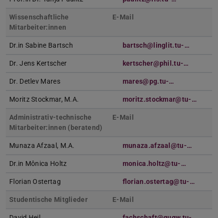
Wissenschaftliche
E-Mail
Mitarbeiter:innen
Dr.in Sabine Bartsch
bartsch@linglit.tu-…
Dr. Jens Kertscher
kertscher@phil.tu-…
Dr. Detlev Mares
mares@pg.tu-…
Moritz Stockmar, M.A.
moritz.stockmar@tu-…
Administrativ-technische
E-Mail
Mitarbeiter:innen (beratend)
Munaza Afzaal, M.A.
munaza.afzaal@tu-…
Dr.in Mônica Holtz
monica.holtz@tu-…
Florian Ostertag
florian.ostertag@tu-…
Studentische Mitglieder
E-Mail
David Heil
fachschaft@gugw.tu-…