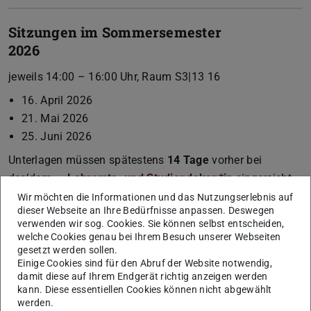
Sitzungen im Sommersemester
2026
jeweils 14:00 – 16:00 Uhr, Raum S3|13 16
16. April 2026
21. Mai 2026
25. Juni 2026
Unterlagen müssen spätestens
14 Tage
vorher bei
der/dem
Lehramts- und Studiendekan*in
eingereicht
werden.
Wir möchten die Informationen und das Nutzungserlebnis auf
dieser Webseite an Ihre Bedürfnisse anpassen. Deswegen
verwenden wir sog. Cookies. Sie können selbst entscheiden,
welche Cookies genau bei Ihrem Besuch unserer Webseiten
Sitzungen im Wintersemester
gesetzt werden sollen.
2026/27
Einige Cookies sind für den Abruf der Website notwendig,
damit diese auf Ihrem Endgerät richtig anzeigen werden
1. Oktober 2026, 14:00 – 16:00 Uhr, Zoom
kann. Diese essentiellen Cookies können nicht abgewählt
werden.
5. November 2026, 14:00 – 16:00 Uhr, Raum S3|13 16