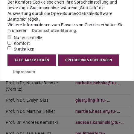
Der Komfort-Cookie speichert Ihre Spracheinstellung und
17. Dezember 2026, 14:00 – 16:00 Uhr, Raum S3|13 16
bevorzugte Suchmaschine, während „Statistik“ die
21. Januar 2027, 14:00 – 16:00 Uhr, Raum S3|13 16
Auswertung durch die Open-Source-Statistik-Software
„Matomo“ regelt.
Unterlagen müssen spätestens
14 Tage
vorher bei
Weitere Informationen zum Einsatz von Cookies erhalten Sie
der/dem
Lehramts- und Studiendekan*in
eingereicht
in unserer
Datenschutzerklärung
.
Nur essentielle
werden.
Komfort
Statistiken
Mitglieder des Studienausschusses
ALLE AKZEPTIEREN
SPEICHERN & SCHLIESSEN
Impressum
Professor:innen
E-Mail
Prof.in Dr. Nathalie Behnke
nathalie.behnke@tu-…
(Vorsitz)
Prof.in Dr. Evelyn Gius
gius@linglit.tu-…
Prof.in Dr. Martina Heßler
martina.hessler@tu-…
Prof. Dr. Andreas Kaminski
andreas.kaminski@tu-…
Prof.in Dr. Tanja Paulitz
paulitz@ifs.tu-…