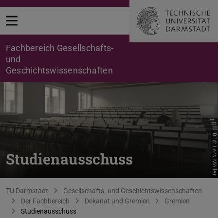
Menü öffnen
Fachbereich Gesellschafts-
und
Geschichtswissenschaften
Bild: Lars Möller
Studienausschuss
Sie befinden sich hier:
TU Darmstadt
Gesellschafts- und Geschichtswissenschaften
Der Fachbereich
Dekanat und Gremien
Gremien
Studienausschuss