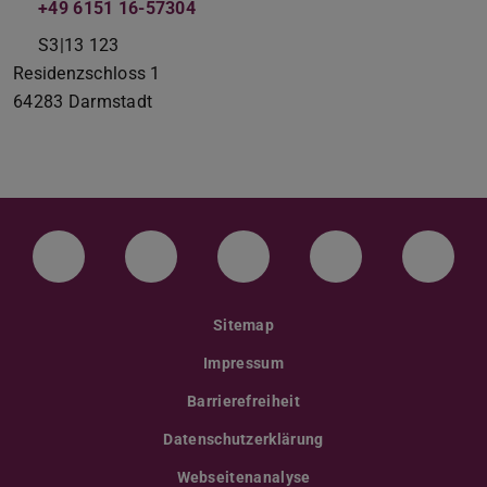
+49 6151 16-57304
S3|13 123
Residenzschloss 1
64283
Darmstadt
LinkedIn-Seite der TU Darmstadt
Instagram-Kanal der TU Darmstad
Bluesky-Kanal der TU D
Facebook-Seite
YouTu
Sitemap
Impressum
Barrierefreiheit
Datenschutzerklärung
Webseitenanalyse