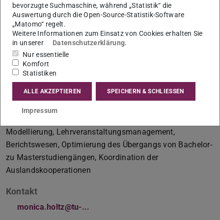
bevorzugte Suchmaschine, während „Statistik“ die
Auswertung durch die Open-Source-Statistik-Software
„Matomo“ regelt.
Weitere Informationen zum Einsatz von Cookies erhalten Sie
in unserer
Datenschutzerklärung
.
Koordinatorin für Studium, Lehre und
Nur essentielle
Internationalisierung; Stellvertretende Leiterin des
Komfort
Studienbüros
Statistiken
Arbeitsgebiet(e)
ALLE AKZEPTIEREN
SPEICHERN & SCHLIESSEN
Studienkoordination, Stellvertretende Leitung des
Impressum
Studienbüros, (Weiter)Entwicklung von Studiengängen ,
Modellierung, Lehrveranstaltungsmanagement,
Berichtswesen, Optimierung des Übergangs von Bachelor-
zu Masterstudiengängen, Koordination der
Auslandskooperationen
Kontakt
monica.holtz@tu-...