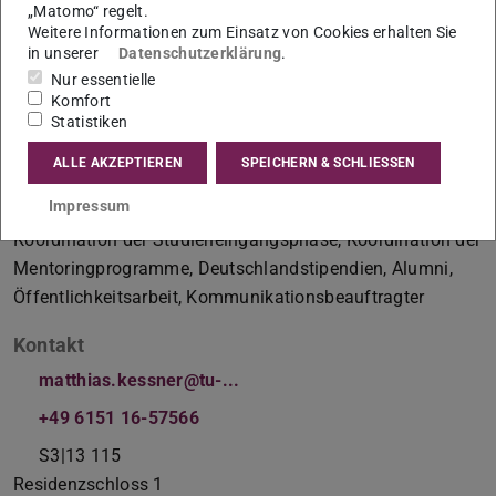
„Matomo“ regelt.
Weitere Informationen zum Einsatz von Cookies erhalten Sie
in unserer
Datenschutzerklärung
.
Nur essentielle
Koordinator der Studieneingangsphase, Übergang ins
Komfort
Statistiken
reguläre Studium; Kommunikationsbeauftragter
ALLE AKZEPTIEREN
SPEICHERN & SCHLIESSEN
Arbeitsgebiet(e)
Impressum
Koordination des Brückenkonzepts Schule – Universität,
Koordination der Studieneingangsphase, Koordination der
Mentoringprogramme, Deutschlandstipendien, Alumni,
Öffentlichkeitsarbeit, Kommunikationsbeauftragter
Kontakt
matthias.kessner@tu-...
+49 6151 16-57566
S3|13 115
Residenzschloss 1