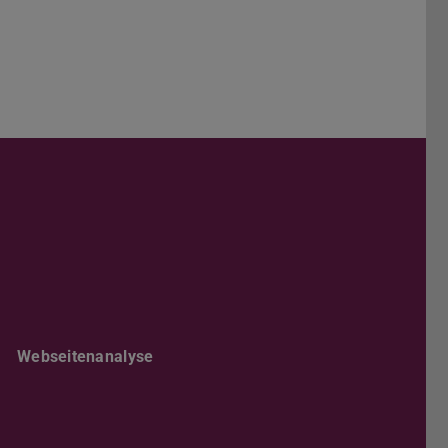
Darmstadt
r TU Darmstadt
Seite der TU Darmstadt
Tube-Kanal der TU Darmstadt
Webseitenanalyse