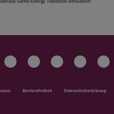
Serious Game/Energy Transition simulation“.
LinkedIn-Seite der TU Darmstadt
Instagram-Kanal der TU 
Bluesky-Kanal de
Facebook-
You
essum
Barrierefreiheit
Datenschutzerklärung