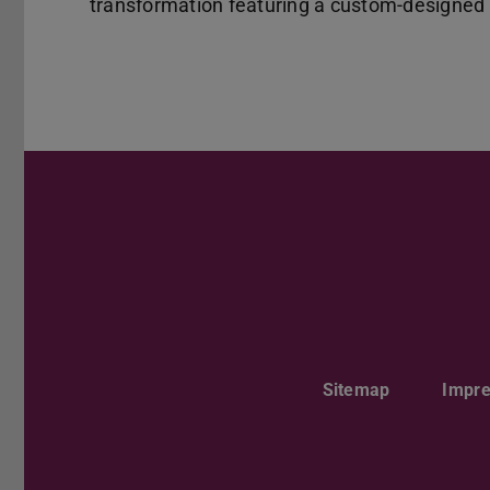
transformation featuring a custom-designed 
Sitemap
Impr