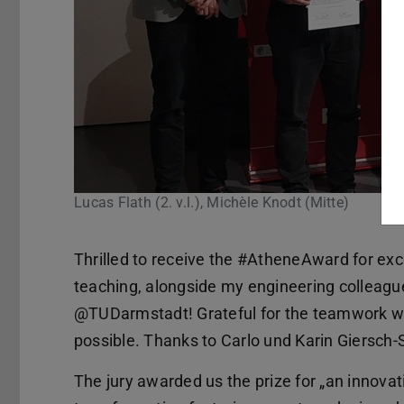
Lucas Flath (2. v.l.), Michèle Knodt (Mitte)
Thrilled to receive the #AtheneAward for exce
teaching, alongside my engineering colleague
@TUDarmstadt! Grateful for the teamwork wi
possible. Thanks to Carlo und Karin Giersch-
The jury awarded us the prize for „an innovati