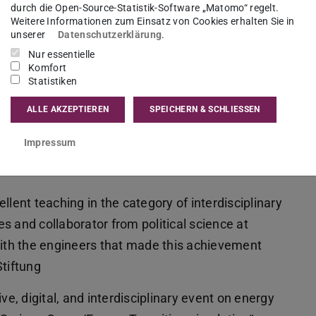
durch die Open-Source-Statistik-Software „Matomo“ regelt.
Weitere Informationen zum Einsatz von Cookies erhalten Sie in
unserer
Datenschutzerklärung
.
Nur essentielle
Komfort
Statistiken
ALLE AKZEPTIEREN
SPEICHERN & SCHLIESSEN
Impressum
llent teaching in the category of interdisciplinary
s and collaborator from political science at
th the engineers that made this achievement
Stiftung
ve, digital, and interdisciplinary event on energy