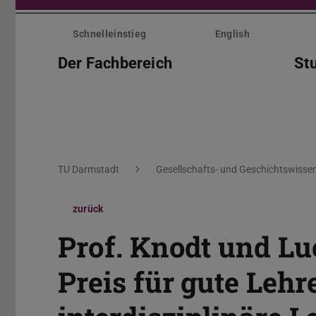
Menü
überspringen
Schnelleinstieg
English
Der Fachbereich
St
Sie befinden sich hier:
TU Darmstadt
Gesellschafts- und Geschichtswisse
zurück
Prof. Knodt und Lu
Preis für gute Lehr