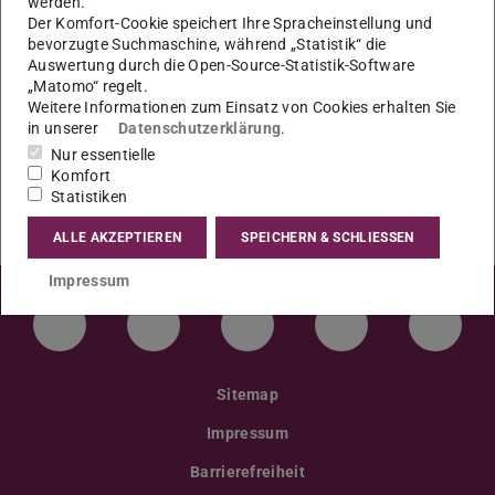
werden.
Unterlagen müssen spätestens 14 Tage vorher
Der Komfort-Cookie speichert Ihre Spracheinstellung und
eingereicht werden.
bevorzugte Suchmaschine, während „Statistik“ die
Auswertung durch die Open-Source-Statistik-Software
„Matomo“ regelt.
Weitere Informationen zum Einsatz von Cookies erhalten Sie
in unserer
Datenschutzerklärung
.
Nur essentielle
Komfort
Statistiken
ALLE AKZEPTIEREN
SPEICHERN & SCHLIESSEN
Impressum
LinkedIn-Seite der TU Darmstadt
Instagram-Kanal der TU Darmstad
Bluesky-Kanal der TU D
Facebook-Seite
YouTu
Sitemap
Impressum
Barrierefreiheit