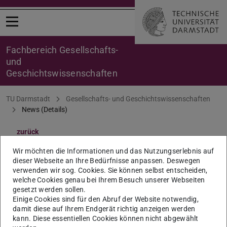
Menü öffnen
Fachbereich Gesellschafts-
und
Geschichtswissenschaften
Sie befinden sich hier:
TU Darmstadt
Gesellschafts- und Geschichtswissenschaften
News (Details)
zurück
Promotionsausschuss:
Wir möchten die Informationen und das Nutzungserlebnis auf
dieser Webseite an Ihre Bedürfnisse anpassen. Deswegen
Sitzung am 14. März 2024
verwenden wir sog. Cookies. Sie können selbst entscheiden,
welche Cookies genau bei Ihrem Besuch unserer Webseiten
gesetzt werden sollen.
im Umlaufverfahren
Einige Cookies sind für den Abruf der Website notwendig,
damit diese auf Ihrem Endgerät richtig anzeigen werden
14.03.2024
kann. Diese essentiellen Cookies können nicht abgewählt