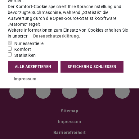
werden.
Unterlagen müssen spätestens 21 Tage vorher
Der Komfort-Cookie speichert Ihre Spracheinstellung und
eingereicht werden.
bevorzugte Suchmaschine, während „Statistik“ die
Auswertung durch die Open-Source-Statistik-Software
„Matomo“ regelt.
Weitere Informationen zum Einsatz von Cookies erhalten Sie
in unserer
Datenschutzerklärung
.
Nur essentielle
Komfort
Statistiken
ALLE AKZEPTIEREN
SPEICHERN & SCHLIESSEN
Impressum
LinkedIn-Seite der TU Darmstadt
Instagram-Kanal der TU Darmstad
Bluesky-Kanal der TU D
Facebook-Seite
YouTu
Sitemap
Impressum
Barrierefreiheit