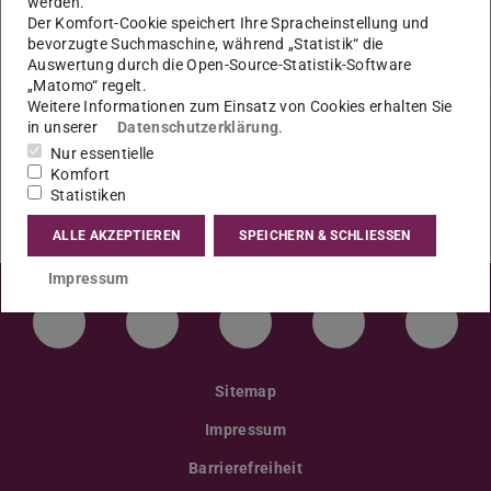
werden.
Unterlagen müssen spätestens 14 Tage vorher
Der Komfort-Cookie speichert Ihre Spracheinstellung und
eingereicht werden.
bevorzugte Suchmaschine, während „Statistik“ die
Auswertung durch die Open-Source-Statistik-Software
„Matomo“ regelt.
Weitere Informationen zum Einsatz von Cookies erhalten Sie
in unserer
Datenschutzerklärung
.
Nur essentielle
Komfort
Statistiken
ALLE AKZEPTIEREN
SPEICHERN & SCHLIESSEN
Impressum
LinkedIn-Seite der TU Darmstadt
Instagram-Kanal der TU Darmstad
Bluesky-Kanal der TU D
Facebook-Seite
YouTu
Sitemap
Impressum
Barrierefreiheit