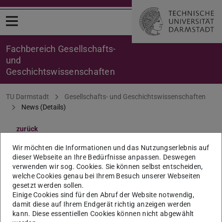
Menü öffnen
Fachbereich Gesellschafts-
und
Geschichtswissenschaften
Sie befinden sich hier:
TU Darmstadt
Gesellschafts- und Geschichtswissenschaften
News (Details)
zurück
Fachbereichsrat: Sitzung am
Wir möchten die Informationen und das Nutzungserlebnis auf
dieser Webseite an Ihre Bedürfnisse anpassen. Deswegen
5. Dezember 2024
verwenden wir sog. Cookies. Sie können selbst entscheiden,
welche Cookies genau bei Ihrem Besuch unserer Webseiten
gesetzt werden sollen.
14:00 Uhr; Raum S3|12 13 (WHR, Schloss)
Einige Cookies sind für den Abruf der Website notwendig,
damit diese auf Ihrem Endgerät richtig anzeigen werden
05.12.2024
kann. Diese essentiellen Cookies können nicht abgewählt