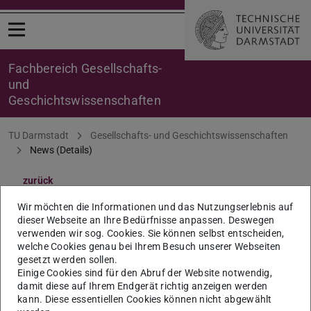
Menü öffnen
Fachbereich Gesellschafts-
und
Geschichtswissenschaften
Sie befinden sich hier:
TU Darmstadt
Gesellschafts- und Geschichtswissenschaften
News (Details)
zurück
Promotionsausschuss:
Wir möchten die Informationen und das Nutzungserlebnis auf
dieser Webseite an Ihre Bedürfnisse anpassen. Deswegen
Sitzung am 31. Oktober 2024
verwenden wir sog. Cookies. Sie können selbst entscheiden,
welche Cookies genau bei Ihrem Besuch unserer Webseiten
gesetzt werden sollen.
13:00 Uhr; Ort: S3|13 111
Einige Cookies sind für den Abruf der Website notwendig,
damit diese auf Ihrem Endgerät richtig anzeigen werden
31.10.2024
kann. Diese essentiellen Cookies können nicht abgewählt