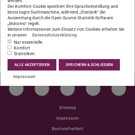
werden.
Unterlagen müssen spätestens 21 Tage vorher
Der Komfort-Cookie speichert Ihre Spracheinstellung und
eingereicht werden.
bevorzugte Suchmaschine, während „Statistik“ die
Auswertung durch die Open-Source-Statistik-Software
„Matomo“ regelt.
Weitere Informationen zum Einsatz von Cookies erhalten Sie
in unserer
Datenschutzerklärung
.
Nur essentielle
Komfort
Statistiken
ALLE AKZEPTIEREN
SPEICHERN & SCHLIESSEN
Impressum
LinkedIn-Seite der TU Darmstadt
Instagram-Kanal der TU Darmstad
Bluesky-Kanal der TU D
Facebook-Seite
YouTu
Sitemap
Impressum
Barrierefreiheit