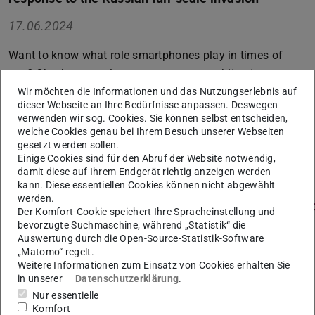
17.06.2024
Want to know what role smartphones play in times of
war? Check out our latest open access publication
#emergenCITY #TUDarmstadt. In modern warfare,
Wir möchten die Informationen und das Nutzungserlebnis auf
dieser Webseite an Ihre Bedürfnisse anpassen. Deswegen
digitalization is blurring the lines! Our article shows how
verwenden wir sog. Cookies. Sie können selbst entscheiden,
smartphones empowered #Ukrainian civil society after
welche Cookies genau bei Ihrem Besuch unserer Webseiten
gesetzt werden sollen.
Russia’s 2022 invasion, turning them into #resilience
Einige Cookies sind für den Abruf der Website notwendig,
hubs -from air raid alerts to frontline logistics.
damit diese auf Ihrem Endgerät richtig anzeigen werden
kann. Diese essentiellen Cookies können nicht abgewählt
werden.
https://journals.sagepub.com/doi/10.1177/17506352241
Der Komfort-Cookie speichert Ihre Spracheinstellung und
bevorzugte Suchmaschine, während „Statistik“ die
Auswertung durch die Open-Source-Statistik-Software
„Matomo“ regelt.
Weitere Informationen zum Einsatz von Cookies erhalten Sie
in unserer
Datenschutzerklärung
.
Nur essentielle
Komfort