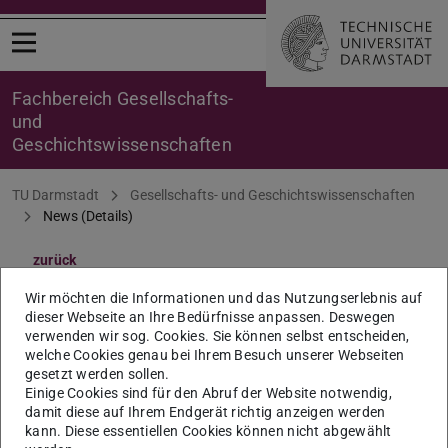
Menü öffnen
Fachbereich Gesellschafts-
und
Geschichtswissenschaften
Sie befinden sich hier:
TU Darmstadt
Gesellschafts- und Geschichtswissenschaften
News (Details)
zurück
Studienausschuss: Sitzung
Wir möchten die Informationen und das Nutzungserlebnis auf
dieser Webseite an Ihre Bedürfnisse anpassen. Deswegen
am 16. Januar 2025
verwenden wir sog. Cookies. Sie können selbst entscheiden,
welche Cookies genau bei Ihrem Besuch unserer Webseiten
gesetzt werden sollen.
14:30 Uhr, S3|13 111
Einige Cookies sind für den Abruf der Website notwendig,
damit diese auf Ihrem Endgerät richtig anzeigen werden
16.01.2025
kann. Diese essentiellen Cookies können nicht abgewählt