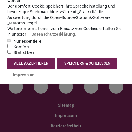
werden.
Unterlagen müssen spätestens 14 Tage vorher
Der Komfort-Cookie speichert Ihre Spracheinstellung und
eingereicht werden.
bevorzugte Suchmaschine, während „Statistik“ die
Auswertung durch die Open-Source-Statistik-Software
„Matomo“ regelt.
Weitere Informationen zum Einsatz von Cookies erhalten Sie
in unserer
Datenschutzerklärung
.
Nur essentielle
Komfort
Statistiken
ALLE AKZEPTIEREN
SPEICHERN & SCHLIESSEN
Impressum
LinkedIn-Seite der TU Darmstadt
Instagram-Kanal der TU Darmstad
Bluesky-Kanal der TU D
Facebook-Seite
YouTu
Sitemap
Impressum
Barrierefreiheit