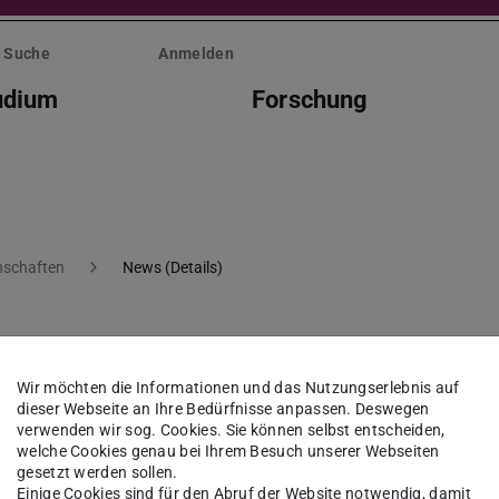
Suche
Anmelden
udium
Forschung
nschaften
News (Details)
nterdrücken, sondern
Wir möchten die Informationen und das Nutzungserlebnis auf
dieser Webseite an Ihre Bedürfnisse anpassen. Deswegen
gehen.“
verwenden wir sog. Cookies. Sie können selbst entscheiden,
welche Cookies genau bei Ihrem Besuch unserer Webseiten
gesetzt werden sollen.
Einige Cookies sind für den Abruf der Website notwendig, damit