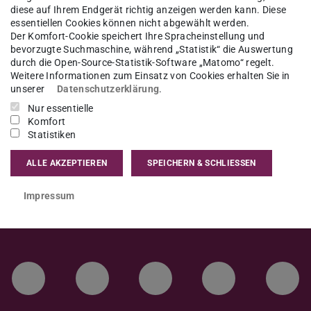
der Süddeutschen Zeitung
diese auf Ihrem Endgerät richtig anzeigen werden kann. Diese
essentiellen Cookies können nicht abgewählt werden.
Der Komfort-Cookie speichert Ihre Spracheinstellung und
bevorzugte Suchmaschine, während „Statistik“ die Auswertung
durch die Open-Source-Statistik-Software „Matomo“ regelt.
Weitere Informationen zum Einsatz von Cookies erhalten Sie in
unserer
Datenschutzerklärung
.
ur/minderheitsregierungen-demokratie-
Nur essentielle
Mm?reduced=true
Komfort
Statistiken
ALLE AKZEPTIEREN
SPEICHERN & SCHLIESSEN
Impressum
LinkedIn-Seite der TU Darmstadt
Instagram-Kanal der TU 
Bluesky-Kanal de
Facebook-
You