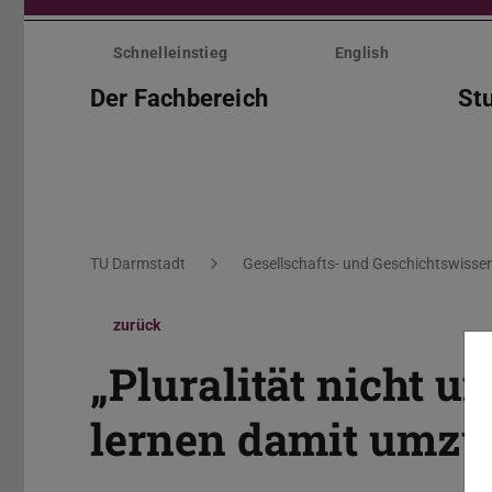
Menü
überspringen
Schnelleinstieg
English
Der Fachbereich
St
Sie befinden sich hier:
TU Darmstadt
Gesellschafts- und Geschichtswisse
zurück
„Pluralität nicht u
lernen damit umzu