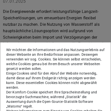
07.01.2025
Die Energiewende erfordert leistungsfähige Langzeit-
Speicherlösungen, um erneuerbare Energien flexibel
nutzbar zu machen. Die Nutzung von Wasserstoff als
hauptsächliche Lösungsoption wird aufgrund von
Schwierigkeiten beim Import und Verzögerungen der
Infrastruktur zunehmend infrage gestellt. Eisen bietet als
sicherer, effizienter und nachhaltiger Energieträger eine
Wir möchten die Informationen und das Nutzungserlebnis auf
dieser Webseite an Ihre Bedürfnisse anpassen. Deswegen
vielversprechende Alternative, die Strom, Wärme und
verwenden wir sog. Cookies. Sie können selbst entscheiden,
Wasserstoff CO2-frei speichert und transportiert.
welche Cookies genau bei Ihrem Besuch unserer Webseiten
gesetzt werden sollen.
Hier geht's zum frei verfügbaren Standpunkt
Einige Cookies sind für den Abruf der Website notwendig,
damit diese auf Ihrem Endgerät richtig anzeigen werden
kann. Diese essentiellen Cookies können nicht abgewählt
werden.
Der Komfort-Cookie speichert Ihre Spracheinstellung und
bevorzugte Suchmaschine, während „Statistik“ die
Auswertung durch die Open-Source-Statistik-Software
„Matomo“ regelt.