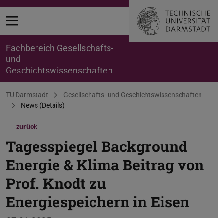
Menü öffnen
Fachbereich Gesellschafts-
und
Geschichtswissenschaften
Sie befinden sich hier:
TU Darmstadt
Gesellschafts- und Geschichtswissenschaften
News (Details)
zurück
Tagesspiegel Background
Energie & Klima Beitrag von
Prof. Knodt zu
Energiespeichern in Eisen