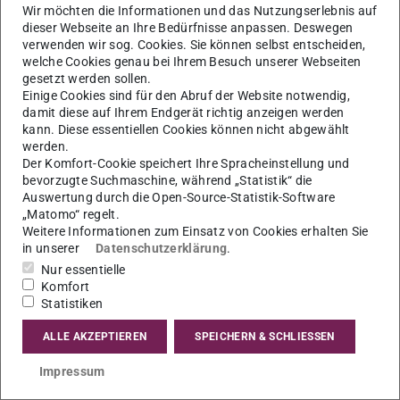
wir wieder für Sie da. Weitere Informationen finden
Wir möchten die Informationen und das Nutzungserlebnis auf
dieser Webseite an Ihre Bedürfnisse anpassen. Deswegen
Sie hier!
verwenden wir sog. Cookies. Sie können selbst entscheiden,
welche Cookies genau bei Ihrem Besuch unserer Webseiten
Hinweis zur Schließzeit des Studienbüros
gesetzt werden sollen.
Einige Cookies sind für den Abruf der Website notwendig,
Vom 4. August 2025 bis einschließlich 15. August 2025
damit diese auf Ihrem Endgerät richtig anzeigen werden
ist das Studienbüro des Fachbereichs 02 geschlossen.
kann. Diese essentiellen Cookies können nicht abgewählt
werden.
In diesem Zeitraum können keine Tickets bearbeitet
Der Komfort-Cookie speichert Ihre Spracheinstellung und
werden.
bevorzugte Suchmaschine, während „Statistik“ die
Auswertung durch die Open-Source-Statistik-Software
Es finden auch keine Sprechstunden statt.
„Matomo“ regelt.
Ab dem
18. August 2025
sind wir wieder wie gewohnt für
Weitere Informationen zum Einsatz von Cookies erhalten Sie
in unserer
Datenschutzerklärung
.
Sie da.
Nur essentielle
Vielen Dank für Ihr Verständnis!
Komfort
Statistiken
Ihr Studienbüro des Fachbereichs 02
ALLE AKZEPTIEREN
SPEICHERN & SCHLIESSEN
Impressum