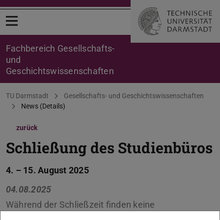
Menü öffnen
Fachbereich Gesellschafts-
und
Geschichtswissenschaften
Sie befinden sich hier:
TU Darmstadt
Gesellschafts- und Geschichtswissenschaften
News (Details)
zurück
Schließung des Studienbüros
4. – 15. August 2025
04.08.2025
Während der Schließzeit finden keine
Sprechstunden statt. Ab dem 18. August 2025 sind