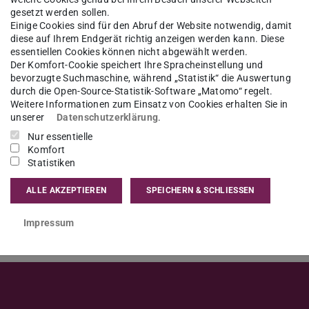
gesetzt werden sollen.
Einige Cookies sind für den Abruf der Website notwendig, damit
diese auf Ihrem Endgerät richtig anzeigen werden kann. Diese
igen Möglichkeiten eines
essentiellen Cookies können nicht abgewählt werden.
es Studiums an der TU Darmstadt.
Der Komfort-Cookie speichert Ihre Spracheinstellung und
bevorzugte Suchmaschine, während „Statistik“ die Auswertung
durch die Open-Source-Statistik-Software „Matomo“ regelt.
Weitere Informationen zum Einsatz von Cookies erhalten Sie in
international@zv.tu-…
unserer
Datenschutzerklärung
.
Nur essentielle
Komfort
Statistiken
ALLE AKZEPTIEREN
SPEICHERN & SCHLIESSEN
Impressum