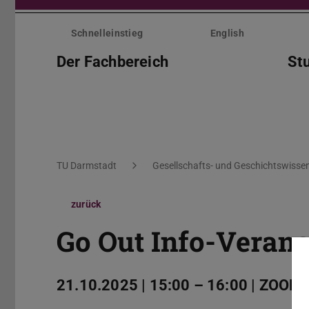
Menü
überspringen
Schnelleinstieg
English
Der Fachbereich
St
Sie befinden sich hier:
TU Darmstadt
Gesellschafts- und Geschichtswisse
zurück
Go Out Info-Verans
21.10.2025 | 15:00 – 16:00 | ZOOM