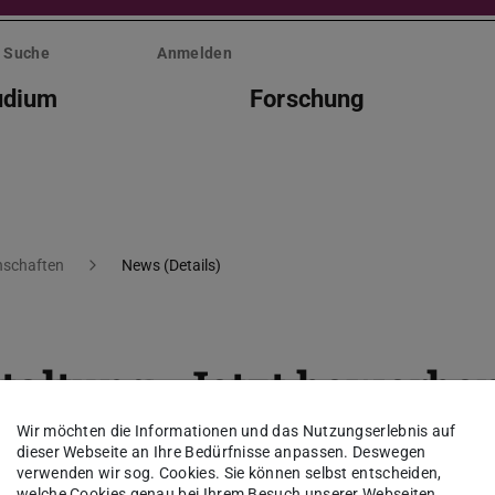
Suche
Anmelden
udium
Forschung
nschaften
News (Details)
taltung „Jetzt bewerbe
Wir möchten die Informationen und das Nutzungserlebnis auf
dieser Webseite an Ihre Bedürfnisse anpassen. Deswegen
verwenden wir sog. Cookies. Sie können selbst entscheiden,
welche Cookies genau bei Ihrem Besuch unserer Webseiten