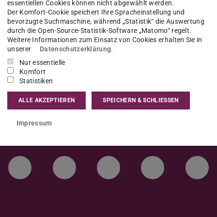
essentiellen Cookies können nicht abgewählt werden.
hloss)
Der Komfort-Cookie speichert Ihre Spracheinstellung und
bevorzugte Suchmaschine, während „Statistik“ die Auswertung
durch die Open-Source-Statistik-Software „Matomo“ regelt.
Weitere Informationen zum Einsatz von Cookies erhalten Sie in
unserer
Datenschutzerklärung
.
e vorher eingereicht werden.
Nur essentielle
Komfort
Statistiken
ALLE AKZEPTIEREN
SPEICHERN & SCHLIESSEN
Impressum
LinkedIn-Seite der TU Darmstadt
Instagram-Kanal der TU 
Bluesky-Kanal de
Facebook-
You