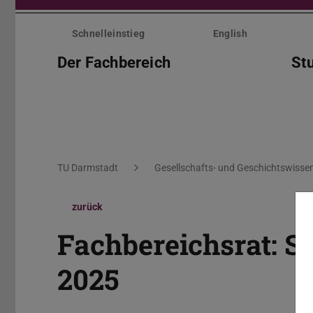
Menü
überspringen
Schnelleinstieg
English
Der Fachbereich
St
Sie befinden sich hier:
TU Darmstadt
Gesellschafts- und Geschichtswisse
zurück
Fachbereichsrat: S
2025