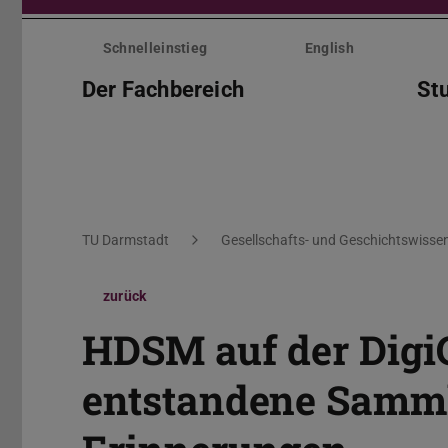
Menü
überspringen
Schnelleinstieg
English
Der Fachbereich
St
Sie befinden sich hier:
TU Darmstadt
Gesellschafts- und Geschichtswisse
zurück
HDSM auf der Digi
entstandene Samm