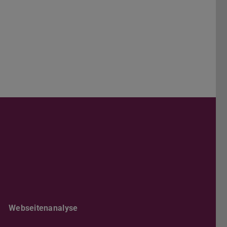
Darmstadt
r TU Darmstadt
Seite der TU Darmstadt
Tube-Kanal der TU Darmstadt
Webseitenanalyse