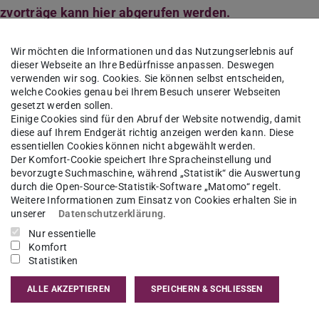
zvorträge kann hier abgerufen werden.
tions, Archives and Memory Conference finden
Wir möchten die Informationen und das Nutzungserlebnis auf
dieser Webseite an Ihre Bedürfnisse anpassen. Deswegen
verwenden wir sog. Cookies. Sie können selbst entscheiden,
welche Cookies genau bei Ihrem Besuch unserer Webseiten
gesetzt werden sollen.
Einige Cookies sind für den Abruf der Website notwendig, damit
 memory. It is often filtered and articulated
diese auf Ihrem Endgerät richtig anzeigen werden kann. Diese
essentiellen Cookies können nicht abgewählt werden.
ection, yet it participates in a wider ‘cultural
Der Komfort-Cookie speichert Ihre Spracheinstellung und
e, and is shaped by external social and cultural
bevorzugte Suchmaschine, während „Statistik“ die Auswertung
durch die Open-Source-Statistik-Software „Matomo“ regelt.
mmerfield 2016). Until recently, the main
Weitere Informationen zum Einsatz von Cookies erhalten Sie in
unserer
Datenschutzerklärung
.
nded to be the human-generated transcript, often
Nur essentielle
file developments in AI research, involving, for
Komfort
ing models, transformer blocks and neural
Statistiken
s whose applications extend to oral history as
ALLE AKZEPTIEREN
SPEICHERN & SCHLIESSEN
Automated Speech Recognition systems like that