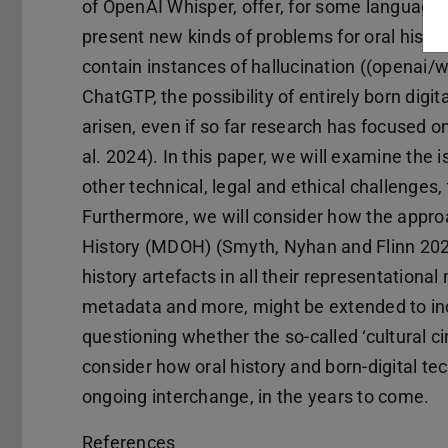
of OpenAI Whisper, offer, for some languages
present new kinds of problems for oral histor
contain instances of hallucination ((openai/
ChatGTP, the possibility of entirely born dig
arisen, even if so far research has focused o
al. 2024). In this paper, we will examine the i
other technical, legal and ethical challenges, 
Furthermore, we will consider how the appro
History (MDOH) (Smyth, Nyhan and Flinn 2023
history artefacts in all their representationa
metadata and more, might be extended to inc
questioning whether the so-called ‘cultural ci
consider how oral history and born-digital te
ongoing interchange, in the years to come.
References