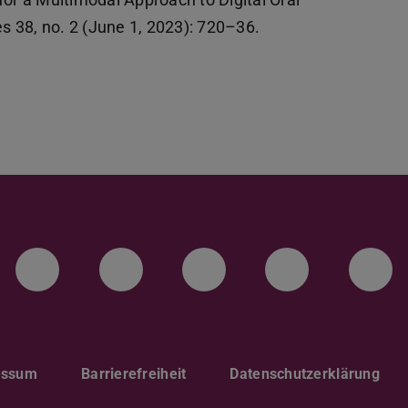
es 38, no. 2 (June 1, 2023): 720–36.
LinkedIn-Seite der TU Darmstadt
Instagram-Kanal der TU 
Bluesky-Kanal de
Facebook-
You
essum
Barrierefreiheit
Datenschutzerklärung