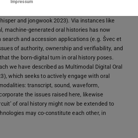
 significantly improved accuracy levels. Yet they
Impressum
y, creating born digital resources that may
whisper and jongwook 2023). Via instances like
ital, machine-generated oral histories has now
n search and accession applications (e.g. Švec et
ssues of authority, ownership and verifiability, and
that the born-digital turn in oral history poses.
ach we have described as Multimodal Digital Oral
), which seeks to actively engage with oral
l modalities: transcript, sound, waveform,
orporate the issues raised here, likewise
rcuit’ of oral history might now be extended to
chnologies may co-constitute each other, in