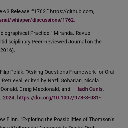
-v3 Release #1762.” https://github.com,
enai/whisper/discussions/1762.
obiographical Practice.” Miranda. Revue
tidisciplinary Peer-Reviewed Journal on the
 2016).
Filip Polák. “Asking Questions Framework for Oral
 Retrieval, edited by Nazli Goharian, Nicola
McDonald, Craig Macdonald, and
Iadh Ounis,
 2024. https://doi.org/10.1007/978-3-031-
 Flinn. “Exploring the Possibilities of Thomson’s
r a Multimodal Approach to Digital Oral