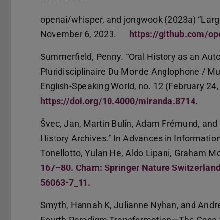
openai/whisper, and jongwook (2023a) “Large
November 6, 2023.
https://github.com/op
Summerfield, Penny. “Oral History as an Aut
Pluridisciplinaire Du Monde Anglophone / Mul
English-Speaking World, no. 12 (February 24,
https://doi.org/10.4000/miranda.8714.
Švec, Jan, Martin Bulín, Adam Frémund, and 
History Archives.” In Advances in Information
Tonellotto, Yulan He, Aldo Lipani, Graham 
167–80. Cham: Springer Nature Switzerland,
56063-7_11.
Smyth, Hannah K, Julianne Nyhan, and Andrew
Fourth Paradigm Transformation—The Case fo