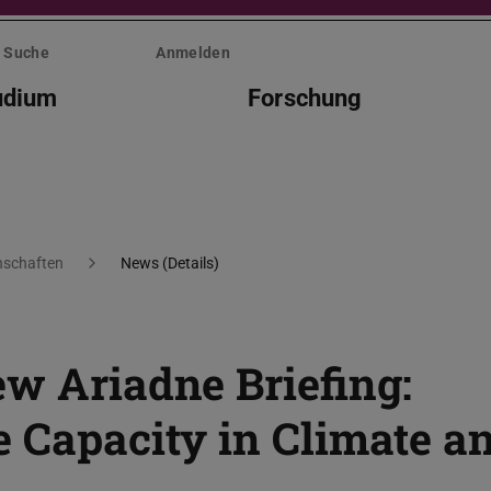
Suche
Anmelden
udium
Forschung
nschaften
News (Details)
ew Ariadne Briefing:
e Capacity in Climate a