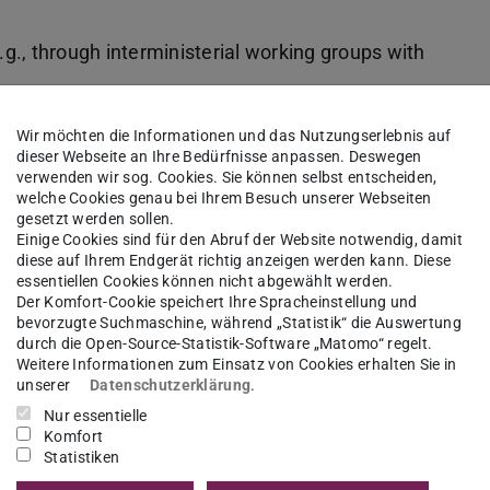
.g., through interministerial working groups with
 levels, via new or expanded federal-state
Wir möchten die Informationen und das Nutzungserlebnis auf
dieser Webseite an Ihre Bedürfnisse anpassen. Deswegen
verwenden wir sog. Cookies. Sie können selbst entscheiden,
welche Cookies genau bei Ihrem Besuch unserer Webseiten
 especially in terms of staffing and funding
gesetzt werden sollen.
Einige Cookies sind für den Abruf der Website notwendig, damit
diese auf Ihrem Endgerät richtig anzeigen werden kann. Diese
joint task “climate protection and adaptation”)
essentiellen Cookies können nicht abgewählt werden.
Der Komfort-Cookie speichert Ihre Spracheinstellung und
bevorzugte Suchmaschine, während „Statistik“ die Auswertung
durch die Open-Source-Statistik-Software „Matomo“ regelt.
ation will come with the revision of the Federal
Weitere Informationen zum Einsatz von Cookies erhalten Sie in
 months of the next legislative period.
unserer
Datenschutzerklärung
.
Nur essentielle
n/d86t9RBz
Komfort
Statistiken
nce #Federalism #AriadneProject