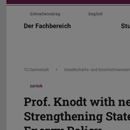
Menü
überspringen
Schnelleinstieg
English
Der Fachbereich
St
Sie befinden sich hier:
TU Darmstadt
Gesellschafts- und Geschichtswisse
zurück
Prof. Knodt with n
Strengthening Stat