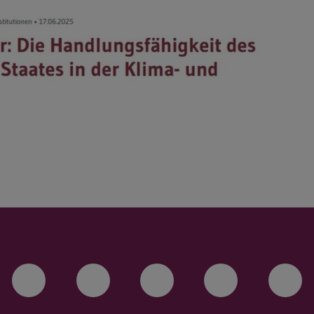
LinkedIn-Seite der TU Darmstadt
Instagram-Kanal der TU 
Bluesky-Kanal de
Facebook-
You