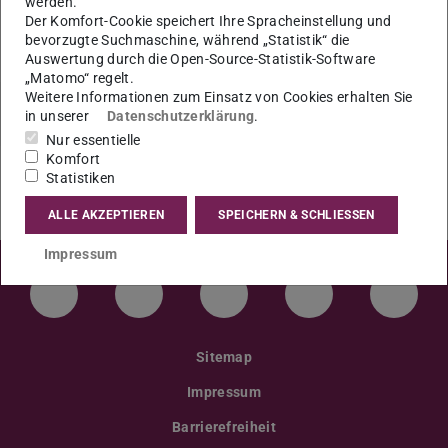
werden.
Unterlagen müssen spätestens 21 Tage vorher
Der Komfort-Cookie speichert Ihre Spracheinstellung und
eingereicht werden.
bevorzugte Suchmaschine, während „Statistik“ die
Auswertung durch die Open-Source-Statistik-Software
„Matomo“ regelt.
Weitere Informationen zum Einsatz von Cookies erhalten Sie
in unserer
Datenschutzerklärung
.
Nur essentielle
Komfort
Statistiken
ALLE AKZEPTIEREN
SPEICHERN & SCHLIESSEN
Impressum
LinkedIn-Seite der TU Darmstadt
Instagram-Kanal der TU Darmstad
Bluesky-Kanal der TU D
Facebook-Seite
YouTu
Sitemap
Impressum
Barrierefreiheit