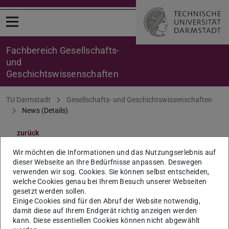
Menü öffnen
Fachbereich Gesellschafts-
und
Geschichtswissenschaften
Sie befinden sich hier:
TU Darmstadt
Gesellschafts- und Geschichtswissenschaften
News (Details)
zurück
Promotionsausschuss:
Wir möchten die Informationen und das Nutzungserlebnis auf
dieser Webseite an Ihre Bedürfnisse anpassen. Deswegen
Sitzung am 30. Oktober 2025
verwenden wir sog. Cookies. Sie können selbst entscheiden,
welche Cookies genau bei Ihrem Besuch unserer Webseiten
gesetzt werden sollen.
13:00 Uhr; Ort: S3|13 16
Einige Cookies sind für den Abruf der Website notwendig,
damit diese auf Ihrem Endgerät richtig anzeigen werden
30.10.2025
kann. Diese essentiellen Cookies können nicht abgewählt