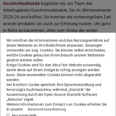
Geschichtsdidaktik
begrüßen wir, als Team des
Arbeitsgebiets Geschichtsdidaktik, Sie im Wintersemester
2025/26 und hoffen, Sie konnten die vorlesungsfreie Zeit
sowohl produktiv als auch zur Erholung nutzen. Um ganz
in Ruhe anzukommen, ohne vom Stress der ersten
Semesterwochen mitgerissen zu werden: Lehnen Sie sich
Wir möchten die Informationen und das Nutzungserlebnis auf
zurück und lassen Sie sich vom Newsletter inspirieren!
dieser Webseite an Ihre Bedürfnisse anpassen. Deswegen
verwenden wir sog. Cookies. Sie können selbst entscheiden,
Im 14. Newsletter weisen wir Sie auf verschiedene
welche Cookies genau bei Ihrem Besuch unserer Webseiten
(digitale) Vorträge und Workshops im Oktober und
gesetzt werden sollen.
Einige Cookies sind für den Abruf der Website notwendig,
November hin, die Sie nicht verpassen sollten. Mit dem
damit diese auf Ihrem Endgerät richtig anzeigen werden
Frauen- und Genderspezifischen Wissensportal Ariadne
kann. Diese essentiellen Cookies können nicht abgewählt
lernen Sie ein Angebot der Österreichischen
werden.
Der Komfort-Cookie speichert Ihre Spracheinstellung und
Nationalbibliothek kennen, das seit über 30 Jahren nicht
bevorzugte Suchmaschine, während „Statistik“ die
nur feministische Literatur sammelt und dokumentiert,
Auswertung durch die Open-Source-Statistik-Software
„Matomo“ regelt.
sondern auch relevante Quellen aus dem
Weitere Informationen zum Einsatz von Cookies erhalten Sie
Bibliotheksbestand digitalisiert über eine Datenbank zur
in unserer
Datenschutzerklärung
.
Verfügung stellt. Außerdem stellen wir Ihnen den
Nur essentielle