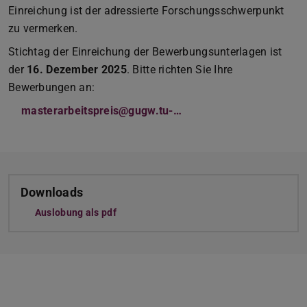
Einreichung ist der adressierte Forschungsschwerpunkt
zu vermerken.
Stichtag der Einreichung der Bewerbungsunterlagen ist
der
16. Dezember 2025
. Bitte richten Sie Ihre
Bewerbungen an:
masterarbeitspreis@gugw.tu-…
Downloads
Auslobung als pdf
(PDF-Datei)
(wird in neuem Tab geöffnet)