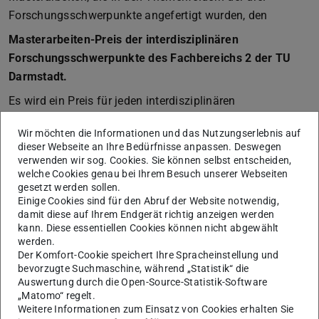
Forschungsschwerpunkte angefertigt wurden, den
Masterarbeiten-Preis der interdisziplinären
Forschungsschwerpunkte des Fachbereichs 2 der TU
Darmstadt.
Es wird ein Preis für jeden interdisziplinären
Forschungsschwerpunkt ausgelobt. Mit dem
Wir möchten die Informationen und das Nutzungserlebnis auf
Masterarbeiten-Preis wird jeweils eine empirisch,
dieser Webseite an Ihre Bedürfnisse anpassen. Deswegen
methodisch und/oder theoretisch herausragende
verwenden wir sog. Cookies. Sie können selbst entscheiden,
welche Cookies genau bei Ihrem Besuch unserer Webseiten
MasterThesis ausgezeichnet, die sich grundlegend mit
gesetzt werden sollen.
Fragen der „Digital Humanities“, der „Stadtforschung“
Einige Cookies sind für den Abruf der Website notwendig,
oder der „Transformation der Energie- und Klimapolitik“
damit diese auf Ihrem Endgerät richtig anzeigen werden
kann. Diese essentiellen Cookies können nicht abgewählt
auseinandersetzt. Die drei Preise werden auf der
werden.
jährlichen
Absolvent:innenfeier des Fachbereichs 2
Der Komfort-Cookie speichert Ihre Spracheinstellung und
vergeben, zum sechsten Mal am 5. Februar 2026.
bevorzugte Suchmaschine, während „Statistik“ die
Auswertung durch die Open-Source-Statistik-Software
Preisvergabe und Preisgeld
„Matomo“ regelt.
Weitere Informationen zum Einsatz von Cookies erhalten Sie
Über die Preisvergabe entscheidet eine Jury. Das