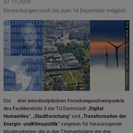
27.11.2025
Einreichungen noch bis zum 16 Dezember möglich
B
i
l
d
:
g
u
g
w
.
t
u
-
d
a
r
m
s
t
a
d
t
.
d
e
/
d
h
|
N
i
k
o
l
a
u
s
e
i
s
s
|
P
i
x
a
b
a
H
y
Die
drei interdisziplinären Forschungsschwerpunkte
des Fachbereichs 2
der TU Darmstadt „
Digital
Humanities
“, „
Stadtforschung
“ und „
Transformation der
Energie- undKlimapolitik
“ vergeben für herausragende
Masterarbeiten, die in den Themenfeldern der drei