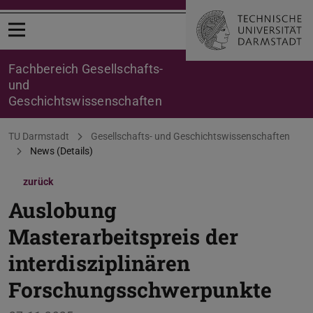
Menü öffnen
Fachbereich Gesellschafts-
und
Geschichtswissenschaften
Sie befinden sich hier:
TU Darmstadt
Gesellschafts- und Geschichtswissenschaften
News (Details)
zurück
Auslobung
Masterarbeitspreis der
interdisziplinären
Forschungsschwerpunkte