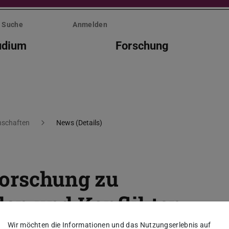
Suche
Anmelden
udium
Forschung
nschaften
News (Details)
Forschung zu
den und Konflikten
Wir möchten die Informationen und das Nutzungserlebnis auf