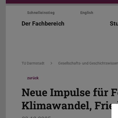
Menü
überspringen
Schnelleinstieg
English
Der Fachbereich
St
Sie befinden sich hier:
TU Darmstadt
Gesellschafts- und Geschichtswisse
zurück
Neue Impulse für 
Klimawandel, Frie