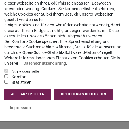
dieser Webseite an Ihre Bedürfnisse anpassen. Deswegen
verwenden wir sog. Cookies. Sie können selbst entscheiden,
die Professur „Friedens- und
welche Cookies genau bei Ihrem Besuch unserer Webseiten
gesetzt werden sollen.
teure“ angetreten.
Einige Cookies sind für den Abruf der Website notwendig, damit
diese auf Ihrem Endgerät richtig anzeigen werden kann. Diese
essentiellen Cookies können nicht abgewählt werden.
er Fachbereich 02 freuen sich über die Berufung
Der Komfort-Cookie speichert Ihre Spracheinstellung und
bevorzugte Suchmaschine, während „Statistik“ die Auswertung
rmstadt. Er übernimmt die Leitung des
durch die Open-Source-Statistik-Software „Matomo“ regelt.
k
am PRIF – Leibniz-Institut für Friedens- und
Weitere Informationen zum Einsatz von Cookies erhalten Sie in
unserer
Datenschutzerklärung
.
 er die Professur
„Friedens- und
Nur essentielle
n, die die Technische Universität Darmstadt und
Komfort
 der Berufung Ides baut das PRIF seine
Statistiken
flikt weiter aus. Gleichzeitig vertiefen PRIF und
ALLE AKZEPTIEREN
SPEICHERN & SCHLIESSEN
Impressum