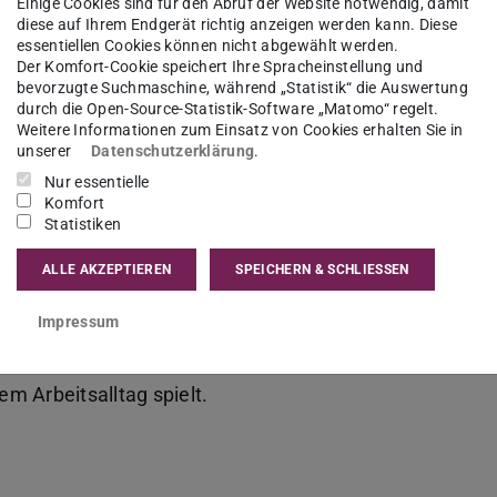
Einige Cookies sind für den Abruf der Website notwendig, damit
diese auf Ihrem Endgerät richtig anzeigen werden kann. Diese
essentiellen Cookies können nicht abgewählt werden.
Der Komfort-Cookie speichert Ihre Spracheinstellung und
bevorzugte Suchmaschine, während „Statistik“ die Auswertung
durch die Open-Source-Statistik-Software „Matomo“ regelt.
Weitere Informationen zum Einsatz von Cookies erhalten Sie in
unserer
Datenschutzerklärung
.
Nur essentielle
Komfort
Statistiken
ALLE AKZEPTIEREN
SPEICHERN & SCHLIESSEN
rin für Studium, Lehre und Internationalisierung
Impressum
Geschichtswissenschaften
und spricht
und Englisch. Im Interview gibt sie einen
em Arbeitsalltag spielt.