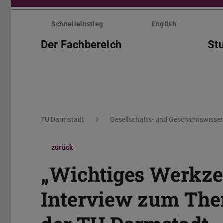
Menü
überspringen
Schnelleinstieg
English
Der Fachbereich
St
Sie befinden sich hier:
TU Darmstadt
Gesellschafts- und Geschichtswisse
zurück
„Wichtiges Werkzeu
Interview zum The