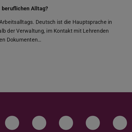
 beruflichen Alltag?
Arbeitsalltags. Deutsch ist die Hauptsprache in
alb der Verwaltung, im Kontakt mit Lehrenden
ellen Dokumenten…
LinkedIn-Seite der TU Darmstadt
Instagram-Kanal der TU 
Bluesky-Kanal de
Facebook-
You