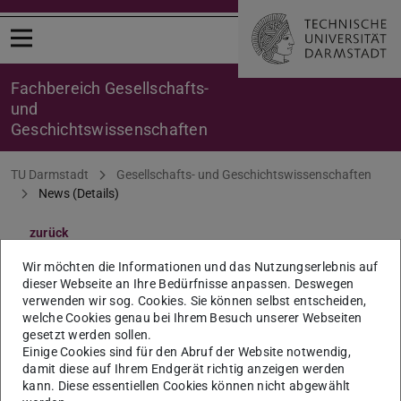
Menü öffnen
Fachbereich Gesellschafts-
und
Geschichtswissenschaften
Sie befinden sich hier:
TU Darmstadt
Gesellschafts- und Geschichtswissenschaften
News (Details)
zurück
Promotionsausschuss:
Wir möchten die Informationen und das Nutzungserlebnis auf
dieser Webseite an Ihre Bedürfnisse anpassen. Deswegen
Sitzung am 16. Juli 2026
verwenden wir sog. Cookies. Sie können selbst entscheiden,
welche Cookies genau bei Ihrem Besuch unserer Webseiten
gesetzt werden sollen.
13:00 Uhr; Ort: S3|13 Raum 16
Einige Cookies sind für den Abruf der Website notwendig,
damit diese auf Ihrem Endgerät richtig anzeigen werden
16.07.2026
kann. Diese essentiellen Cookies können nicht abgewählt