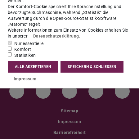
werden.
Unterlagen müssen spätestens 21 Tage vorher
Der Komfort-Cookie speichert Ihre Spracheinstellung und
eingereicht werden.
bevorzugte Suchmaschine, während „Statistik“ die
Auswertung durch die Open-Source-Statistik-Software
„Matomo“ regelt.
Weitere Informationen zum Einsatz von Cookies erhalten Sie
in unserer
Datenschutzerklärung
.
Nur essentielle
Komfort
Statistiken
ALLE AKZEPTIEREN
SPEICHERN & SCHLIESSEN
Impressum
LinkedIn-Seite der TU Darmstadt
Instagram-Kanal der TU Darmstad
Bluesky-Kanal der TU D
Facebook-Seite
YouTu
Sitemap
Impressum
Barrierefreiheit