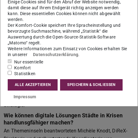
Einige Cookies sind für den Abruf der Website notwendig,
Teil der Strategie ist auch eine Kooperationen mit dem
damit diese auf Ihrem Endgerät richtig anzeigen werden
kann. Diese essentiellen Cookies können nicht abgewählt
LOEWE-Zentrum emergenCITY und dem Anwendungs-
werden.
und Transferzentrum Digital Resilience Xchange (DiReX)
Der Komfort-Cookie speichert Ihre Spracheinstellung und
der Technischen Universität Darmstadt. Dabei geht es
bevorzugte Suchmaschine, während „Statistik“ die
Auswertung durch die Open-Source-Statistik-Software
unter anderem darum, Konzepte und Methoden zur
„Matomo“ regelt.
Krisenkommunikation in einem realen urbanen Umfeld zu
Weitere Informationen zum Einsatz von Cookies erhalten Sie
evaluieren und den Wissenstransfer zwischen Forschung
in unserer
Datenschutzerklärung
.
Nur essentielle
und Praxis zu fördern.
Komfort
„Sowohl die Übertragung von Echtzeitinformationen aus
Statistiken
der Stadt wie auch das Weiterleiten von Warnmeldungen
ALLE AKZEPTIEREN
SPEICHERN & SCHLIESSEN
an Bürgerinnen erfordert eine resiliente
Kommunikationsinfrastruktur“, heißt es dazu in der
Impressum
Strategie.
Wie können digitale Lösungen Städte in Krisen
handlunsgfähiger machen?
An Themeninseln beantworteten Michèle Knodt, DiReX-