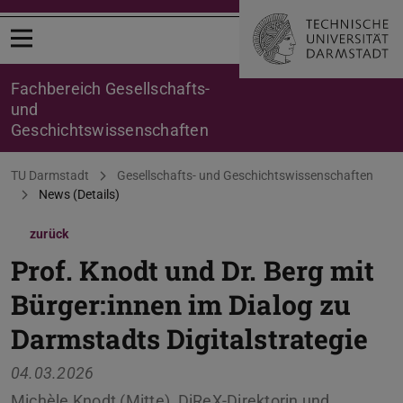
Menü öffnen
Fachbereich Gesellschafts-
und
Geschichtswissenschaften
Sie befinden sich hier:
TU Darmstadt
Gesellschafts- und Geschichtswissenschaften
News (Details)
zurück
Prof. Knodt und Dr. Berg mit
Bürger:innen im Dialog zu
Darmstadts Digitalstrategie
04.03.2026
Michèle Knodt (Mitte), DiReX-Direktorin und