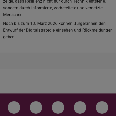
zeige, dass Resilienz nicht nur durch Technik entstehe,
sondern durch informierte, vorbereitete und vernetzte
Menschen.
Noch bis zum 13. März 2026 können Bürger:innen den
Entwurf der Digitalstrategie einsehen und Rückmeldungen
geben.
LinkedIn-Seite der TU Darmstadt
Instagram-Kanal der TU Darmstad
Bluesky-Kanal der TU D
Facebook-Seite
YouTu