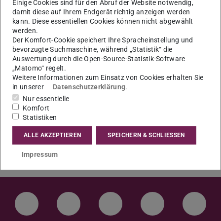
Einige Cookies sind für den Abruf der Website notwendig,
17.04.2026
damit diese auf Ihrem Endgerät richtig anzeigen werden
kann. Diese essentiellen Cookies können nicht abgewählt
Thema der Dissertation: „How the Governed Claim
werden.
Agency. Organized Working Children in Global Child
Der Komfort-Cookie speichert Ihre Spracheinstellung und
Rights Governance"
bevorzugte Suchmaschine, während „Statistik“ die
Auswertung durch die Open-Source-Statistik-Software
„Matomo“ regelt.
Ort: S3|13 Raum 16 (Residenzschloss)
Weitere Informationen zum Einsatz von Cookies erhalten Sie
in unserer
Datenschutzerklärung
.
Nur essentielle
Komfort
Statistiken
ALLE AKZEPTIEREN
SPEICHERN & SCHLIESSEN
Impressum
LinkedIn-Seite der TU Darmstadt
Instagram-Kanal der TU Darmstad
Bluesky-Kanal der TU D
Facebook-Seite
YouTu