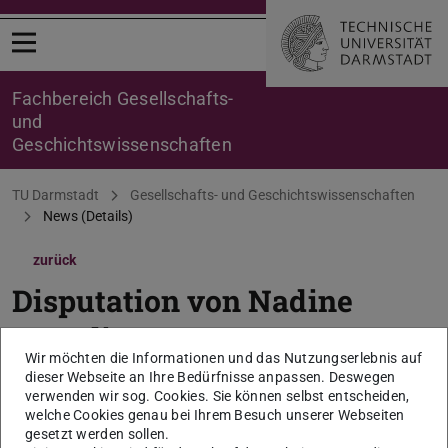
Menü öffnen
Fachbereich Gesellschafts-
und
Geschichtswissenschaften
Sie befinden sich hier:
TU Darmstadt
Gesellschafts- und Geschichtswissenschaften
News (Details)
zurück
Disputation von Nadine
Benedix
Wir möchten die Informationen und das Nutzungserlebnis auf
dieser Webseite an Ihre Bedürfnisse anpassen. Deswegen
17. April 2026, 14:00 Uhr, Institut für Institut für
verwenden wir sog. Cookies. Sie können selbst entscheiden,
Politikwissenschaft, S3|13 Raum 16
welche Cookies genau bei Ihrem Besuch unserer Webseiten
(Residenzschloss)
gesetzt werden sollen.