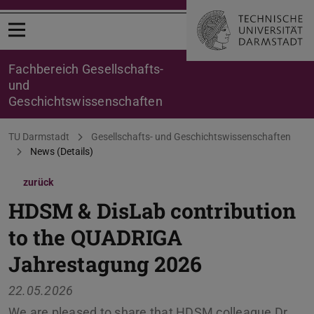
Menü öffnen
Fachbereich Gesellschafts-
und
Geschichtswissenschaften
Sie befinden sich hier:
TU Darmstadt
Gesellschafts- und Geschichtswissenschaften
News (Details)
zurück
HDSM & DisLab contribution
to the QUADRIGA
Jahrestagung 2026
22.05.2026
We are pleased to share that HDSM colleague Dr.