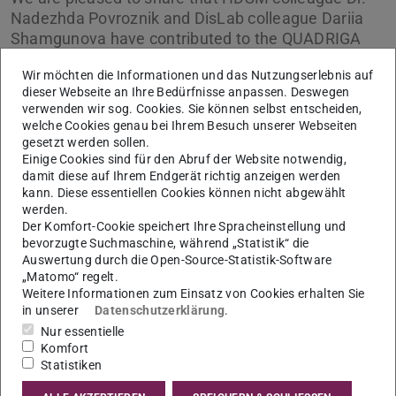
Nadezhda Povroznik and DisLab colleague Dariia
Shamgunova have contributed to the QUADRIGA
Jahrestagung 2026 event with a presentation on
Wir möchten die Informationen und das Nutzungserlebnis auf
“Von der Lehrveranstaltung zum offenen Lernpaket:
dieser Webseite an Ihre Bedürfnisse anpassen. Deswegen
Design-Prinzipien für Tutorials in den digitalen
verwenden wir sog. Cookies. Sie können selbst entscheiden,
Geisteswissenschaften.”
welche Cookies genau bei Ihrem Besuch unserer Webseiten
gesetzt werden sollen.
Einige Cookies sind für den Abruf der Website notwendig,
Bild:
damit diese auf Ihrem Endgerät richtig anzeigen werden
h
t
t
p
s
:
/
/
n
e
g
z
.
o
r
g
/
e
v
e
n
t
/
q
u
a
d
r
i
g
a
-
j
a
h
r
e
s
t
a
g
u
n
g
-
2
0
2
6
/
kann. Diese essentiellen Cookies können nicht abgewählt
werden.
Der Komfort-Cookie speichert Ihre Spracheinstellung und
bevorzugte Suchmaschine, während „Statistik“ die
Auswertung durch die Open-Source-Statistik-Software
„Matomo“ regelt.
Weitere Informationen zum Einsatz von Cookies erhalten Sie
in unserer
Datenschutzerklärung
.
Nur essentielle
Komfort
Statistiken
More information about the
Datenkompetenzzentrum