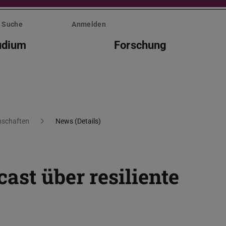
Suche
Anmelden
udium
Forschung
nschaften
News (Details)
ast über resiliente