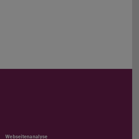
Darmstadt
r TU Darmstadt
Seite der TU Darmstadt
Tube-Kanal der TU Darmstadt
Webseitenanalyse