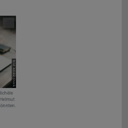
Bild: Adobe Stock
ichèle
 Helmut
könnten.