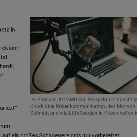
etz in
rektorin
tal
hardt,
“.
Im Podcast „KOMMUNAL.Perspektive“ spricht M
Knodt über Krisenkommunikation, den Mut von
artext“
Schmidt und wie Litfaßsäulen in Krisen helfen 
arum
 auf ein großes Schadenereignis gut vorbereitet