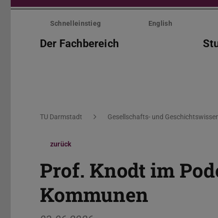
Menü
überspringen
Schnelleinstieg
English
Der Fachbereich
St
Sie befinden sich hier:
TU Darmstadt
Gesellschafts- und Geschichtswisse
zurück
Prof. Knodt im Podc
Kommunen