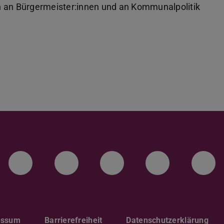
h an Bürgermeister:innen und an Kommunalpolitik
LinkedIn-Seite der TU Darmstadt
Instagram-Kanal der TU 
Bluesky-Kanal de
Facebook-
You
essum
Barrierefreiheit
Datenschutzerklärung