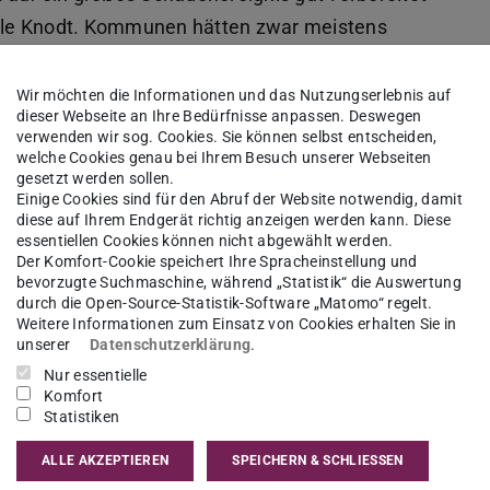
chèle Knodt. Kommunen hätten zwar meistens
 Routine. Verschiedene Krisenszenarien müssten
Wir möchten die Informationen und das Nutzungserlebnis auf
dieser Webseite an Ihre Bedürfnisse anpassen. Deswegen
verwenden wir sog. Cookies. Sie können selbst entscheiden,
n vor der Krise.“ Ein Umdenken finde mittlerweile
welche Cookies genau bei Ihrem Besuch unserer Webseiten
ssenschaftlerin, „war ein Wachrüttler.“
gesetzt werden sollen.
Einige Cookies sind für den Abruf der Website notwendig, damit
diese auf Ihrem Endgerät richtig anzeigen werden kann. Diese
essentiellen Cookies können nicht abgewählt werden.
 das A und O.“
Der Komfort-Cookie speichert Ihre Spracheinstellung und
bevorzugte Suchmaschine, während „Statistik“ die Auswertung
durch die Open-Source-Statistik-Software „Matomo“ regelt.
unen weiterhin lernen. Die Koordination
Weitere Informationen zum Einsatz von Cookies erhalten Sie in
 Einsatzkräften muss auch für große Lagen
unserer
Datenschutzerklärung
.
Nur essentielle
tion zwischen den Einheiten und mit der
Komfort
ion mit der Bevölkerung ist das A und O.“
Statistiken
uge, an denen im LOEWE-Zentrum emergenCITY
ALLE AKZEPTIEREN
SPEICHERN & SCHLIESSEN