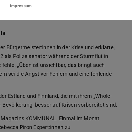
e 4.0, die Heinerboxen oder die Kommunikation in
Impressum
rke (DTN).
ls
r Bürgermeister:innen in der Krise und erklärte,
 als Polizeisenator während der Sturmflut in
fehle. „Üben ist unsichtbar, das bringt auch
m sei die Angst vor Fehlern und eine fehlende
der Estland und Finnland, die mit ihrem „Whole-
 Bevölkerung, besser auf Krisen vorbereitet sind.
s Magazins KOMMUNAL. Einmal im Monat
Rebecca Piron Expert:innen zu