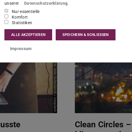
Mehr erfahren
unserer
Datenschutzerklärung
.
Nur essentielle
Komfort
Statistiken
ALLE AKZEPTIEREN
SPEICHERN & SCHLIESSEN
Impressum
Bild: John Schnobrich / Unsplash
usste
Clean Circles –