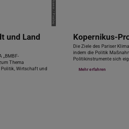
Bild: wichan yodsawai / Pixabay
adt und Land
Kopernikus-Pro
Die Ziele des Pariser Kli
indem die Politik Maßnahme
dA „BMBF-
Politikinstrumente sich e
t“ zum Thema
Politik, Wirtschaft und
Mehr erfahren