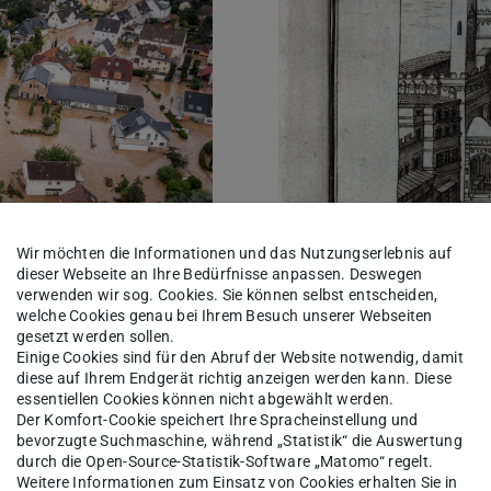
Wir möchten die Informationen und das Nutzungserlebnis auf
dieser Webseite an Ihre Bedürfnisse anpassen. Deswegen
verwenden wir sog. Cookies. Sie können selbst entscheiden,
welche Cookies genau bei Ihrem Besuch unserer Webseiten
Digital City
Italienforum
gesetzt werden sollen.
Einige Cookies sind für den Abruf der Website notwendig, damit
sters. For this we are
Das Italienforum der TU D
diese auf Ihrem Endgerät richtig anzeigen werden kann. Diese
an lives…
Möglichkeit der Vernetzung
essentiellen Cookies können nicht abgewählt werden.
innerhalb und außerhalb de
Der Komfort-Cookie speichert Ihre Spracheinstellung und
Austausch und gemeinsame
bevorzugte Suchmaschine, während „Statistik“ die Auswertung
als Ansprechpartner für i
durch die Open-Source-Statistik-Software „Matomo“ regelt.
Weitere Informationen zum Einsatz von Cookies erhalten Sie in