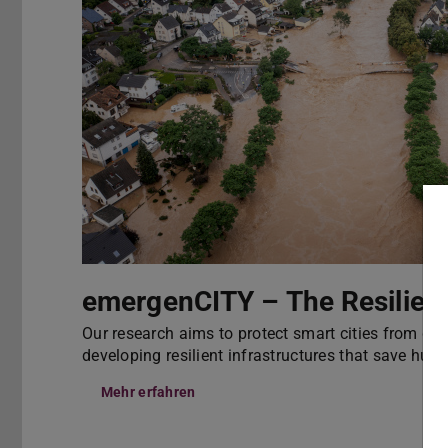
emergenCITY – The Resilient 
Our research aims to protect smart cities from disa
developing resilient infrastructures that save hum
Mehr erfahren