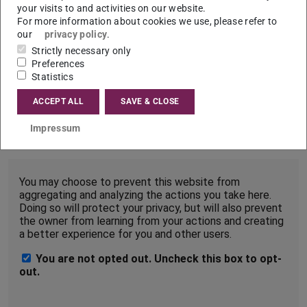
entsprechende Einstellungen in der Browser-Software
your visits to and activities on our website.
lässt sich die Speicherung von Cookies unterbinden.
For more information about cookies we use, please refer to
our
privacy policy
.
Sofern Ihr Browser die “Do-Not-Track”-Technik unterstützt
Strictly necessary only
und Sie diese aktiviert haben, wird ihr Besuch
Preferences
automatisch ignoriert.
Statistics
Nur auf Seiten, auf denen in der Fußzeile (Footer) der Link
ACCEPT ALL
SAVE & CLOSE
“Webseitenanalyse” zu sehen ist, werden von Matomo
Impressum
Nutzungsdaten erfasst.