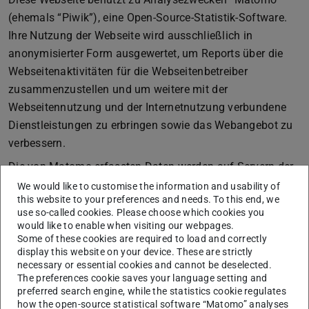
(ehemals “Piwik”), eine Open-Source-Statistik-Software.
Ihre Nutzung der Webseite wird ausschließlich in
anonymisierter Form ausgewertet, um Reports über die
Webseitenaktivitäten für die Webseitenbetreiber
zusammenzustellen und um weitere mit der
Webseitennutzung und der Internetnutzung verbundene
Dienstleistungen zu erbringen sowie das Webangebot zu
verbessern.
Die von Matomo erfassten Daten werden auf Servern der
TU Darmstadt gespeichert und unter keinen Umständen
We would like to customise the information and usability of
this website to your preferences and needs. To this end, we
an Dritte weitergegeben. Die IP-Adresse wird sofort nach
use so-called cookies. Please choose which cookies you
der Verarbeitung und vor der Speicherung anonymisiert,
would like to enable when visiting our webpages.
die letzten beiden Tupel der IP-Adresse werden nicht
Some of these cookies are required to load and correctly
display this website on your device. These are strictly
gespeichert. Matomo verwendet zur Analyse der
necessary or essential cookies and cannot be deselected.
Benutzung der Webseiten sog. “Cookies”, Textdateien, die
The preferences cookie saves your language setting and
preferred search engine, while the statistics cookie regulates
auf Ihrem Computer gespeichert werden. Durch
how the open-source statistical software “Matomo” analyses