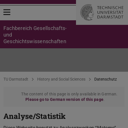
Open menu
Fachbereich Gesellschafts-
und
Geschichtswissenschaften
Datenschutz
You are here:
TU Darmstadt
History and Social Sciences
Datenschutz
The content of this page is only available in German.
Please go to German version of this page
.
Analyse/Statistik
Diese Webseite benutzt zu Analysezwecken “Matomo”