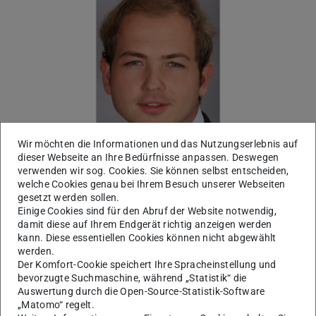
Wir möchten die Informationen und das Nutzungserlebnis auf
dieser Webseite an Ihre Bedürfnisse anpassen. Deswegen
Der Fachbereich Gesellschafts- und
verwenden wir sog. Cookies. Sie können selbst entscheiden,
welche Cookies genau bei Ihrem Besuch unserer Webseiten
Geschichtswissenschaften gratuliert
Marcus Sanden
zur
gesetzt werden sollen.
erfolgreichen Verteidigung der Doktorarbeit mit dem
Einige Cookies sind für den Abruf der Website notwendig,
damit diese auf Ihrem Endgerät richtig anzeigen werden
Thema:
kann. Diese essentiellen Cookies können nicht abgewählt
werden.
Der Komfort-Cookie speichert Ihre Spracheinstellung und
Die Rolle von Klimaclubs in der internationalen
bevorzugte Suchmaschine, während „Statistik“ die
Klimapolitik
Auswertung durch die Open-Source-Statistik-Software
„Matomo“ regelt.