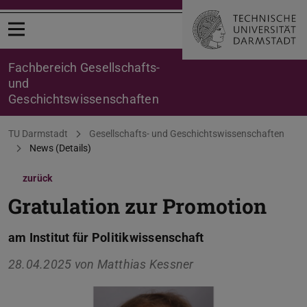
Menü öffnen
Fachbereich Gesellschafts-
und
Geschichtswissenschaften
Sie befinden sich hier:
TU Darmstadt
Gesellschafts- und Geschichtswissenschaften
News (Details)
zurück
Gratulation zur Promotion
am Institut für Politikwissenschaft
28.04.2025 von
Matthias Kessner