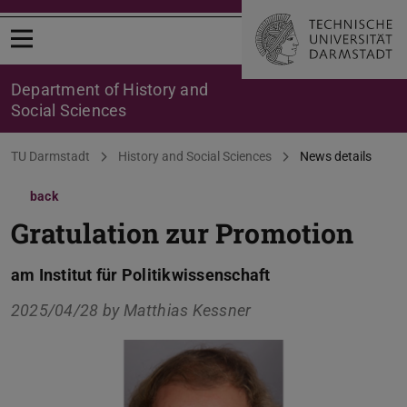
Open menu
Department of History and
Social Sciences
You are here:
TU Darmstadt
History and Social Sciences
News details
back
Gratulation zur Promotion
am Institut für Politikwissenschaft
2025/04/28 by
Matthias Kessner