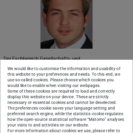
Der Fachbereich Gesellschafts- und
Geschichtswissenschaften gratuliert
Jan Meyer
zur
We would like to customise the information and usability of
erfolgreichen Verteidigung der Doktorarbeit mit dem
this website to your preferences and needs. To this end, we
use so-called cookies. Please choose which cookies you
Thema:
would like to enable when visiting our webpages.
Some of these cookies are required to load and correctly
display this website on your device. These are strictly
"Institutionenpolitik gegen die „unteren Klassen“
necessary or essential cookies and cannot be deselected.
The preferences cookie saves your language setting and
Über die Einschränkungen gleicher und effektiver
preferred search engine, while the statistics cookie regulates
Partizipation in der Ideengeschichte liberaler Theorien
how the open-source statistical software “Matomo” analyses
der Demokratie
your visits to and activities on our website.
For more information about cookies we use, please refer to