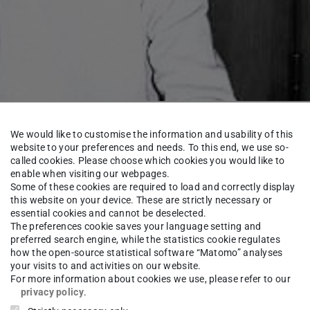
We would like to customise the information and usability of this
website to your preferences and needs. To this end, we use so-
93 bis 2007 an der TU Darmstadt und leitete dort
called cookies. Please choose which cookies you would like to
olitischer Systeme. Nachdem sie 1967 ihr
enable when visiting our webpages.
Some of these cookies are required to load and correctly display
Institut der Freien Universität Berlin
this website on your device. These are strictly necessary or
 an der Universität Mannheim tätig, wo sie 1971
essential cookies and cannot be deselected.
The preferences cookie saves your language setting and
. Von 1975 bis 1988 war sie akademische
preferred search engine, while the statistics cookie regulates
how the open-source statistical software “Matomo” analyses
Wuppertal. In dieser Zeit vertrat sie bereits
your visits to and activities on our website.
h 1988 eine Professur für Politische Soziologie
For more information about cookies we use, please refer to our
privacy policy
.
ihrem Wechsel nach Darmstadt innehatte.