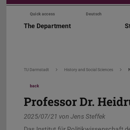
Skip
menu
Quick access
Deutsch
The Department
S
You are here:
TU Darmstadt
History and Social Sciences
back
Professor Dr. Heid
2025/07/21 von
Jens Steffek
Das Institut für Politikwissenschaft 