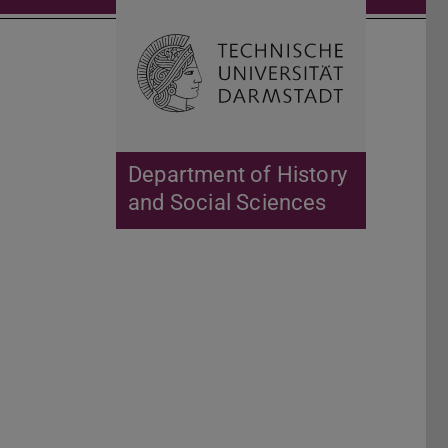
Open search 
Home of 
Department of History
and Social Sciences