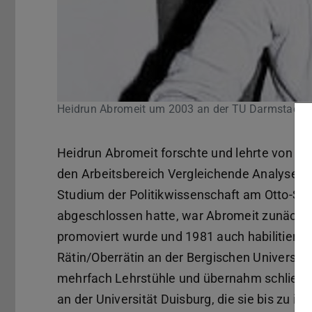
Heidrun Abromeit um 2003 an der TU Darmstadt
Heidrun Abromeit forschte und lehrte von 19
den Arbeitsbereich Vergleichende Analyse p
Studium der Politikwissenschaft am Otto-Suhr-
abgeschlossen hatte, war Abromeit zunächst
promoviert wurde und 1981 auch habilitierte
Rätin/Oberrätin an der Bergischen Universität 
mehrfach Lehrstühle und übernahm schließlic
an der Universität Duisburg, die sie bis zu 