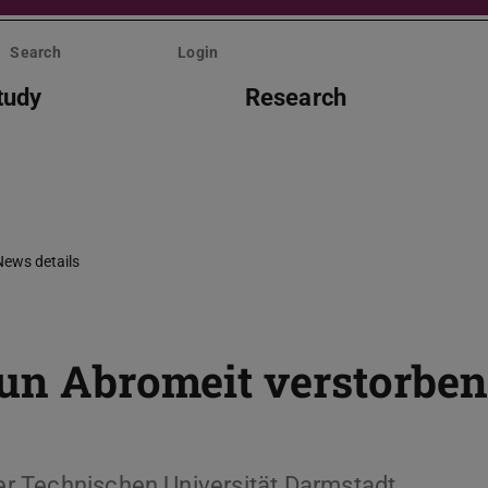
Search
Login
tudy
Research
News details
run Abromeit verstorben
der Technischen Universität Darmstadt