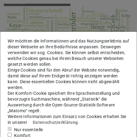
Wir möchten die Informationen und das Nutzungserlebnis auf
dieser Webseite an Ihre Bedürfnisse anpassen. Deswegen
verwenden wir sog. Cookies. Sie können selbst entscheiden,
welche Cookies genau bei Ihrem Besuch unserer Webseiten
gesetzt werden sollen.
Einige Cookies sind für den Abruf der Website notwendig,
damit diese auf Ihrem Endgerät richtig anzeigen werden
kann. Diese essentiellen Cookies können nicht abgewählt
„Namen? Da gibt es manch tolle Überraschung!“
werden.
Der Komfort-Cookie speichert Ihre Spracheinstellung und
17.06.2026
bevorzugte Suchmaschine, während „Statistik“ die
In hr2-kultur spricht Prof.in Dr. Andrea Rapp vom Institut für
Auswertung durch die Open-Source-Statistik-Software
Sprach- und Literaturwissenschaft der TU Darmstadt über das
„Matomo“ regelt.
Projekt „Digitales Familiennamenwörterbuch Deutschland“ (…
Weitere Informationen zum Einsatz von Cookies erhalten Sie
in unserer
Datenschutzerklärung
.
Nur essentielle
Komfort