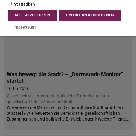
Statistiken
ALLE AKZEPTIEREN
SPEICHERN & SCHLIESSEN
Impressum
Was bewegt die Stadt? – „Darmstadt-Monitor“
startet
16.06.2026
Wissenschaft untersucht politische Einstellungen und
gesellschaftlichen Zusammenhalt
Wie erleben die Menschen in Darmstadt ihre Stadt und ihren
Stadtteil? Wie bewerten sie Demokratie, gesellschaftlichen
Zusammenhalt und politische Entwicklungen? Welche Theme…