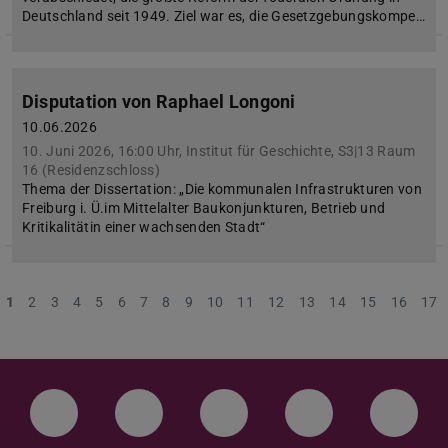
Deutschland seit 1949. Ziel war es, die Gesetzgebungskompe…
Disputation von Raphael Longoni
10.06.2026
10. Juni 2026, 16:00 Uhr, Institut für Geschichte, S3|13 Raum
16 (Residenzschloss)
Thema der Dissertation: „Die kommunalen Infrastrukturen von
Freiburg i. Ü.im Mittelalter Baukonjunkturen, Betrieb und
Kritikalitätin einer wachsenden Stadt“
1
2
3
4
5
6
7
8
9
10
11
12
13
14
15
16
17
LinkedIn-Seite der TU Darmstadt
Instagram-Kanal der TU Darmstad
Bluesky-Kanal der TU D
Facebook-Seite
YouTu