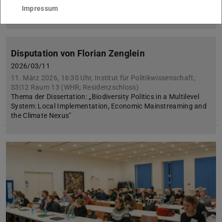
Weitere Informationen dazu finden Sie hier
Impressum
Disputation von Florian Zenglein
2026/03/11
11. März 2026, 16:30 Uhr, Institut für Politikwissenschaft,
S3|12 Raum 13 (WHR; Residenzschloss)
Thema der Dissertation: „Biodiversity Politics in a Multilevel
System: Local Implementation, Economic Mainstreaming and
the Climate Nexus"