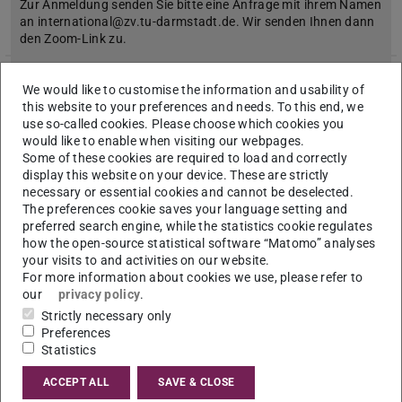
Zur Anmeldung senden Sie bitte eine Anfrage mit ihrem Namen
an international@zv.tu-darmstadt.de. Wir senden Ihnen dann
den Zoom-Link zu.
We would like to customise the information and usability of
this website to your preferences and needs. To this end, we
Urlaub Studienbüro Bachelor of Arts, Lehramt
use so-called cookies. Please choose which cookies you
an Gymnasien, Master of Education
would like to enable when visiting our webpages.
2026/04/06
Some of these cookies are required to load and correctly
display this website on your device. These are strictly
7. – 10. April 2026
necessary or essential cookies and cannot be deselected.
Während der Urlaubszeit finden keine Sprechstunden statt.
The preferences cookie saves your language setting and
Weitere Informationen dazu finden Sie hier
preferred search engine, while the statistics cookie regulates
how the open-source statistical software “Matomo” analyses
your visits to and activities on our website.
For more information about cookies we use, please refer to
our
privacy policy
.
Urlaub Studienbüro Joint Bachelor of Arts,
Strictly necessary only
Master of Arts
Preferences
2026/03/30
Statistics
30. März – 3. April 2026
ACCEPT ALL
SAVE & CLOSE
Während der Urlaubszeit finden keine Sprechstunden statt.