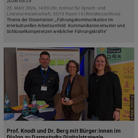
2026/03/25
25. März 2026, 14:00 Uhr, Institut für Sprach- und
Literaturwissenschaft, S3|13 Raum 16 (Residenzschloss)
Thema der Dissertation: „Führungskommunikation im
interkulturellen Arbeitsumfeld. Kommunikationsmuster und
Schlüsselkompetenzen weiblicher Führungskräfte"
Picture: DiReX
Prof. Knodt und Dr. Berg mit Bürger:innen im
Dialog zu Darmstadts Digitalstrategie